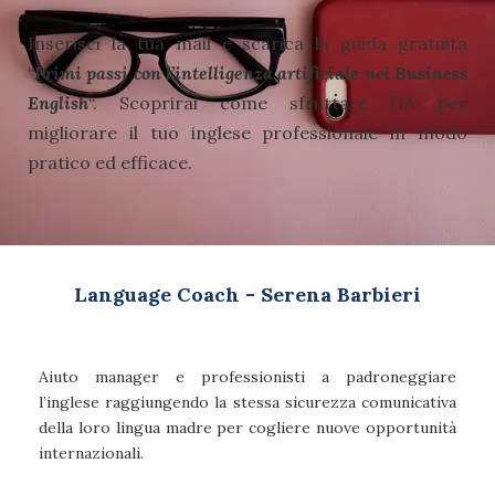
Inserisci la tua mail e scarica la guida gratuita
“
Primi passi con l’intelligenza artificiale nel Business
English
“.
Scoprirai come sfruttare l’IA per
migliorare il tuo inglese professionale in modo
pratico ed efficace.
Language Coach - Serena Barbieri
Aiuto manager e professionisti a padroneggiare
l’inglese raggiungendo la stessa sicurezza comunicativa
della loro lingua madre per cogliere nuove opportunità
internazionali.