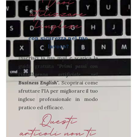
Vuoi
utilizzare
l'inglese
con sicurezza nel tuo
lavoro?
Inserisci la tua mail e scarica la
guida gratuita "
Primi passi con
l'intelligenza artificiale nel
Business English".
Scoprirai come
sfruttare l'IA per migliorare il tuo
inglese professionale in modo
pratico ed efficace.
Questi
articoli non ti