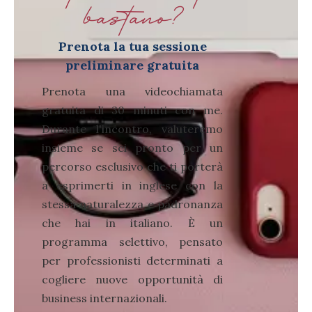
bastano?
Prenota la tua sessione
preliminare gratuita
Prenota una videochiamata
gratuita di 30 minuti con me.
Durante l'incontro, valuteremo
insieme se sei pronto per un
percorso esclusivo che ti porterà
a esprimerti in inglese con la
stessa naturalezza e padronanza
che hai in italiano. È un
programma selettivo, pensato
per professionisti determinati a
cogliere nuove opportunità di
business internazionali.