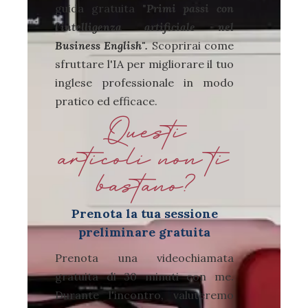
guida gratuita "
Primi passi con
l'intelligenza artificiale nel
Business English".
Scoprirai come
sfruttare l'IA per migliorare il tuo
inglese professionale in modo
pratico ed efficace.
Questi
articoli non ti
bastano?
Prenota la tua sessione
preliminare gratuita
Prenota una videochiamata
gratuita di 30 minuti con me.
Durante l'incontro, valuteremo