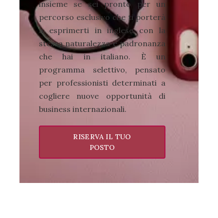
insieme se sei pronto per un
percorso esclusivo che ti porterà
a esprimerti in inglese con la
stessa naturalezza e padronanza
che hai in italiano. È un
programma selettivo, pensato
per professionisti determinati a
cogliere nuove opportunità di
business internazionali.
RISERVA IL TUO
POSTO