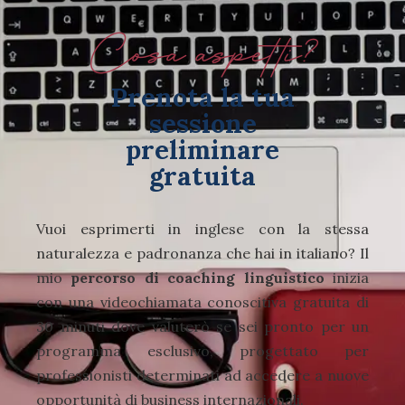
Cosa aspetti?
Prenota la tua
sessione
preliminare
gratuita
Vuoi esprimerti in inglese con la stessa
naturalezza e padronanza che hai in italiano? Il
mio
percorso di coaching linguistico
inizia
con una videochiamata conoscitiva gratuita di
30 minuti dove valuterò se sei pronto per un
programma esclusivo, progettato per
professionisti determinati ad accedere a nuove
opportunità di business internazionali.