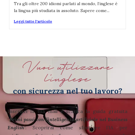
Tra gli oltre 200 idiomi parlati al mondo, l’inglese è
la lingua più studiata in assoluto. Sapere come...
Leggi tutto l'articolo
Vuoi utilizzare
l'inglese
con sicurezza nel tuo lavoro?
Inserisci la tua mail e scarica la guida gratuita
“
Primi passi con l’intelligenza artificiale nel Business
English
“.
Scoprirai come sfruttare l’IA per