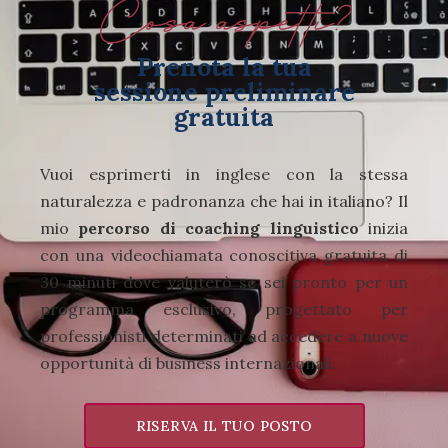
Cosa aspetti?
Prenota la tua
sessione preliminare
gratuita
Vuoi esprimerti in inglese con la stessa
naturalezza e padronanza che hai in italiano? Il
mio
percorso di coaching linguistico
inizia
con una videochiamata conoscitiva gratuita di
30 minuti dove valuterò se sei pronto per un
programma esclusivo, progettato per
professionisti determinati ad accedere a nuove
opportunità di business internazionali.
RISERVA IL TUO POSTO