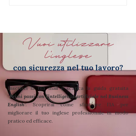
Vuoi utilizzare
l'inglese
con sicurezza nel tuo lavoro?
Inserisci la tua mail e scarica la guida gratuita
“
Primi passi con l’intelligenza artificiale nel Business
English
“.
Scoprirai come sfruttare l’IA per
migliorare il tuo inglese professionale in modo
pratico ed efficace.