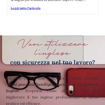
Leggi tutto l'articolo
Vuoi utilizzare
l'inglese
con sicurezza nel tuo lavoro?
Inserisci la tua mail e scarica la guida gratuita
“
Primi passi con l’intelligenza artificiale nel Business
English
“.
Scoprirai come sfruttare l’IA per
migliorare il tuo inglese professionale in modo
pratico ed efficace.