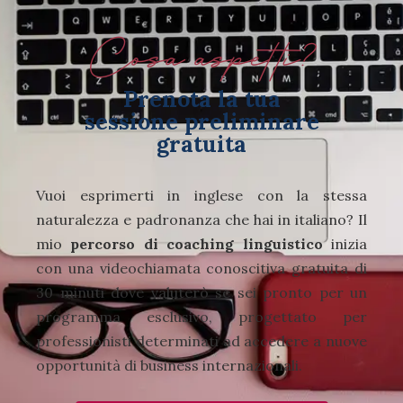
Cosa aspetti?
Prenota la tua
sessione preliminare
gratuita
Vuoi esprimerti in inglese con la stessa
naturalezza e padronanza che hai in italiano? Il
mio
percorso di coaching linguistico
inizia
con una videochiamata conoscitiva gratuita di
30 minuti dove valuterò se sei pronto per un
programma esclusivo, progettato per
professionisti determinati ad accedere a nuove
opportunità di business internazionali.