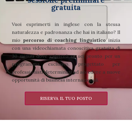
gratuita
Vuoi esprimerti in inglese con la stessa
naturalezza e padronanza che hai in italiano? Il
mio
percorso di coaching linguistico
inizia
con una videochiamata conoscitiva gratuita di
30 minuti dove valuterò se sei pronto per un
programma esclusivo, progettato per
professionisti determinati ad accedere a nuove
opportunità di business internazionali.
RISERVA IL TUO POSTO