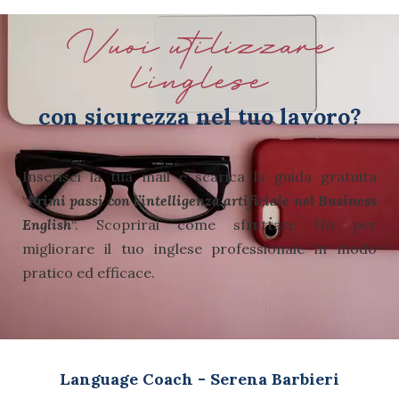
Vuoi utilizzare
l'inglese
con sicurezza nel tuo lavoro?
Inserisci la tua mail e scarica la guida gratuita
“
Primi passi con l’intelligenza artificiale nel Business
English
“.
Scoprirai come sfruttare l’IA per
migliorare il tuo inglese professionale in modo
pratico ed efficace.
Language Coach - Serena Barbieri