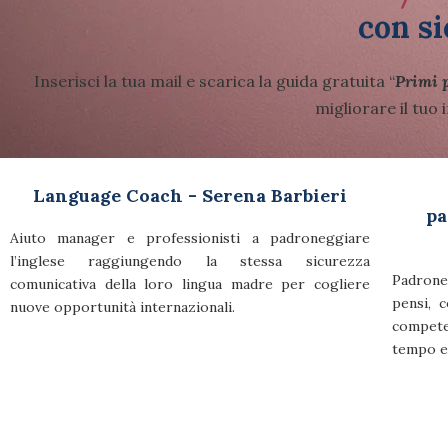
con si
Inserisci la tua mail e scarica la guida gratuita “
Primi p
migliorare il tuo
Language Coach - Serena Barbieri
pa
Aiuto manager e professionisti a padroneggiare
l’inglese raggiungendo la stessa sicurezza
Padrone
comunicativa della loro lingua madre per cogliere
pensi, 
nuove opportunità internazionali.
compet
tempo e