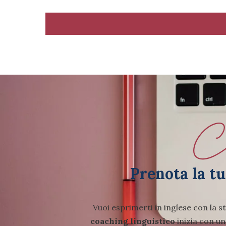
Co
Prenota la t
Vuoi esprimerti in inglese con la s
coaching linguistico
inizia con un