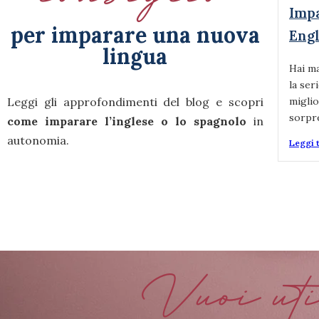
Impa
per imparare una nuova
Engl
lingua
Hai ma
la se
Leggi gli approfondimenti del blog e scopri
miglio
sorpre
come imparare l’inglese o lo spagnolo
in
autonomia.
Leggi t
Vuoi uti