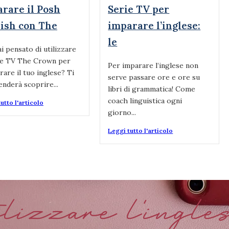
rare il Posh
Serie TV per
ish con The
imparare l’inglese:
le
i pensato di utilizzare
rie TV The Crown per
Per imparare l’inglese non
rare il tuo inglese? Ti
serve passare ore e ore su
nderà scoprire...
libri di grammatica! Come
coach linguistica ogni
utto l'articolo
giorno...
Leggi tutto l'articolo
lizzare l'ingle