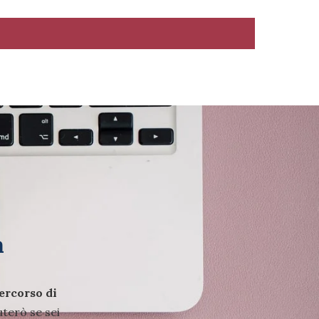
a
ercorso di
uterò se sei