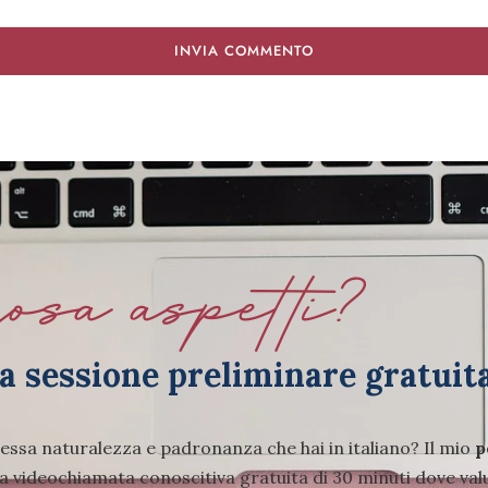
sa aspetti?
ua sessione preliminare gratuit
tessa naturalezza e padronanza che hai in italiano? Il mio
p
a videochiamata conoscitiva gratuita di 30 minuti dove val