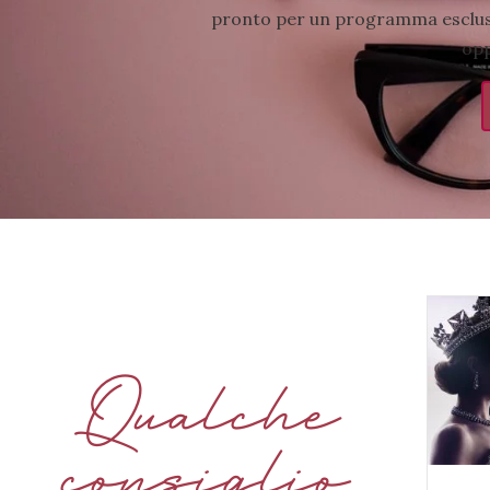
pronto per un programma esclusi
opp
Qualche
consiglio